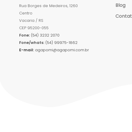
Blog
Rua Borges de Medeiros, 1260
Centro
Conta
Vacaria / RS
CEP 95200-055
Fone:
(54) 3232 2070
Fone/whats:
(54) 99975-1862
E-mail:
agapomi@agapomi.com.br