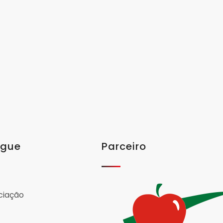
egue
Parceiro
ciação